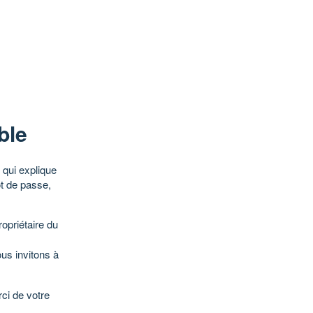
ble
qui explique
ot de passe,
opriétaire du
ous invitons à
ci de votre