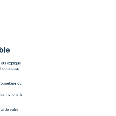
ble
qui explique
ot de passe,
opriétaire du
ous invitons à
ci de votre