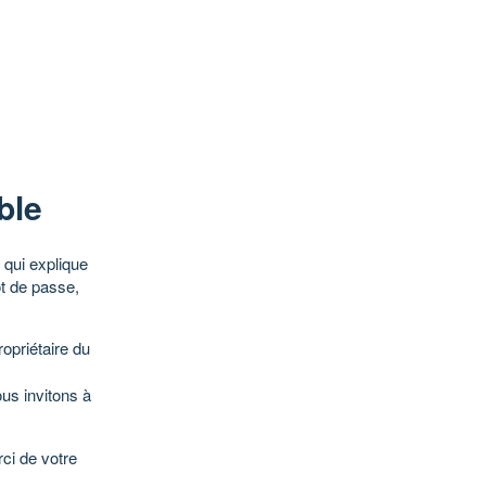
ble
qui explique
ot de passe,
opriétaire du
ous invitons à
ci de votre