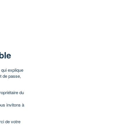
ble
qui explique
ot de passe,
opriétaire du
ous invitons à
ci de votre