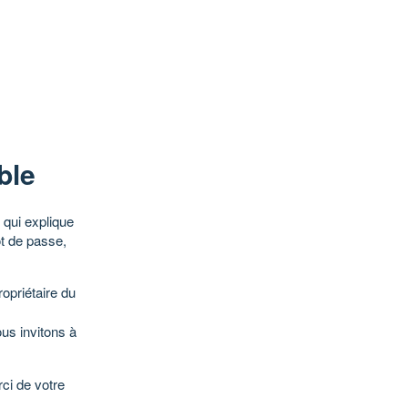
ble
qui explique
ot de passe,
opriétaire du
ous invitons à
ci de votre