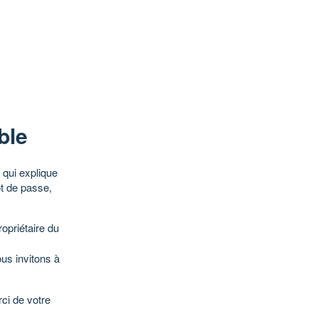
ble
qui explique
ot de passe,
opriétaire du
ous invitons à
ci de votre