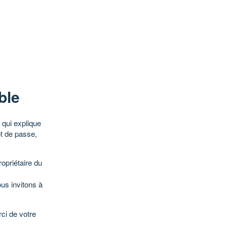
ble
qui explique
ot de passe,
opriétaire du
ous invitons à
ci de votre