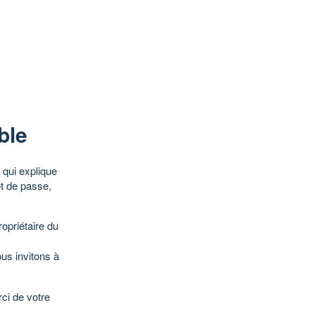
ble
qui explique
ot de passe,
opriétaire du
ous invitons à
ci de votre