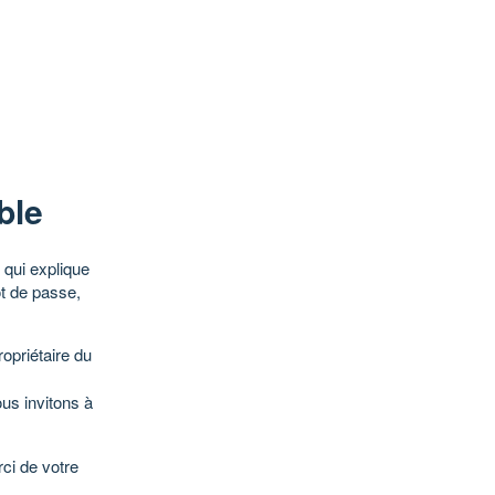
ble
qui explique
ot de passe,
opriétaire du
ous invitons à
ci de votre