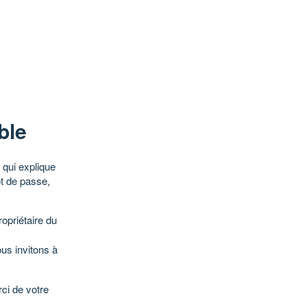
ble
qui explique
ot de passe,
opriétaire du
ous invitons à
ci de votre