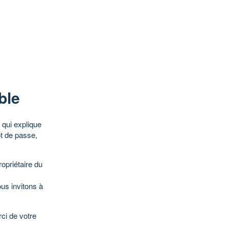
ble
qui explique
ot de passe,
opriétaire du
ous invitons à
ci de votre