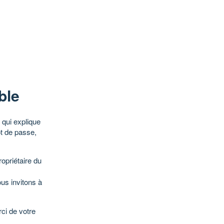
ble
qui explique
ot de passe,
opriétaire du
ous invitons à
ci de votre