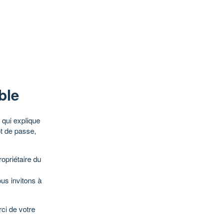
ble
qui explique
ot de passe,
opriétaire du
ous invitons à
ci de votre