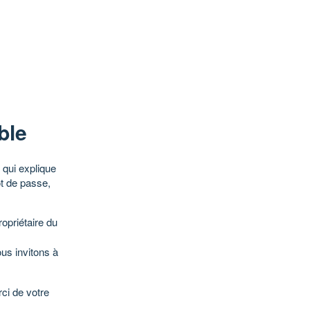
ble
qui explique
ot de passe,
opriétaire du
ous invitons à
ci de votre