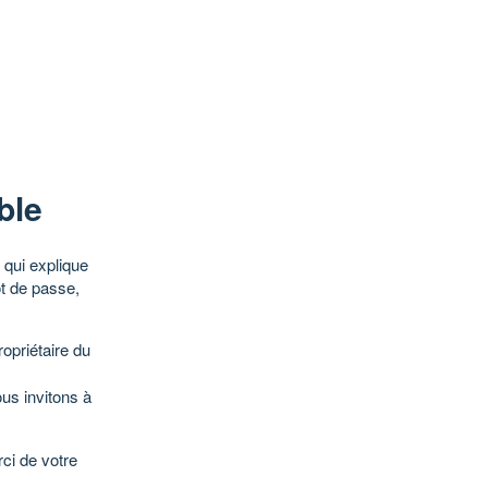
ble
qui explique
ot de passe,
opriétaire du
ous invitons à
ci de votre