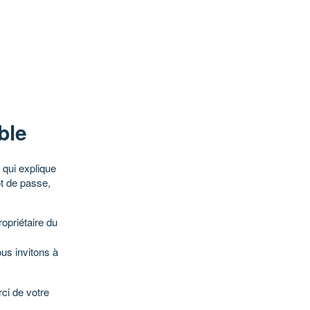
ble
qui explique
ot de passe,
opriétaire du
ous invitons à
ci de votre