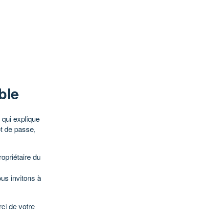
ble
qui explique
ot de passe,
opriétaire du
ous invitons à
ci de votre