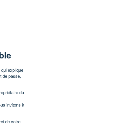
ble
qui explique
ot de passe,
opriétaire du
ous invitons à
ci de votre