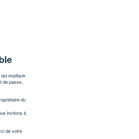
ble
qui explique
ot de passe,
opriétaire du
ous invitons à
ci de votre