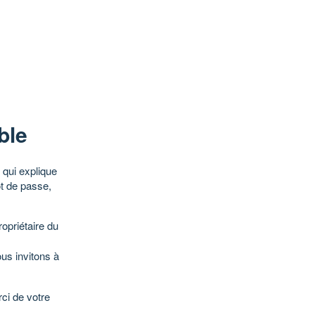
ble
qui explique
ot de passe,
opriétaire du
ous invitons à
ci de votre