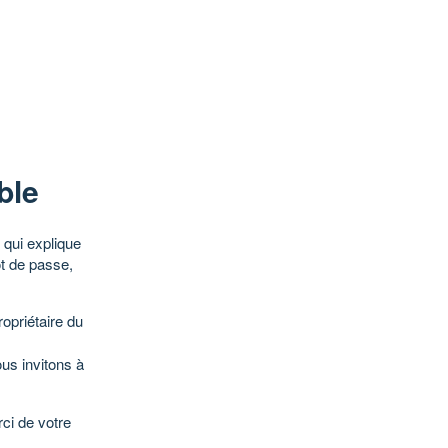
ble
qui explique
ot de passe,
opriétaire du
ous invitons à
ci de votre