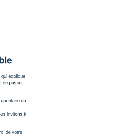
ble
qui explique
ot de passe,
opriétaire du
ous invitons à
ci de votre