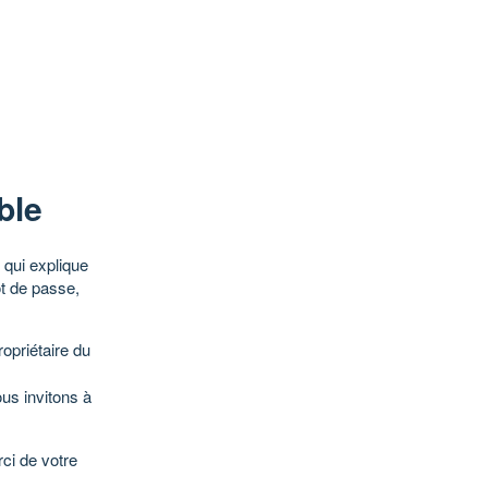
ble
qui explique
ot de passe,
opriétaire du
ous invitons à
ci de votre