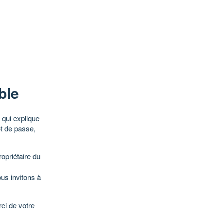
ble
qui explique
ot de passe,
opriétaire du
ous invitons à
ci de votre