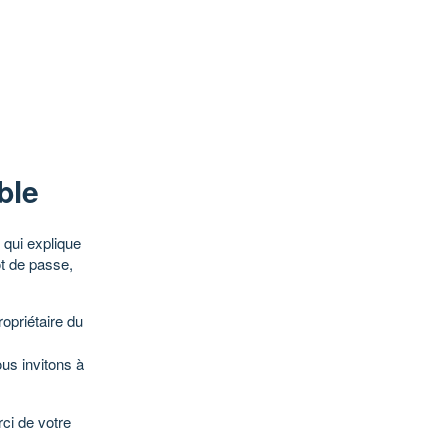
ble
qui explique
ot de passe,
opriétaire du
ous invitons à
ci de votre