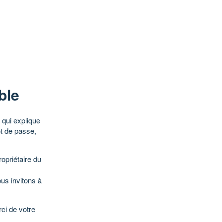
ble
qui explique
ot de passe,
opriétaire du
ous invitons à
ci de votre