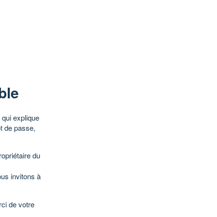
ble
qui explique
ot de passe,
opriétaire du
ous invitons à
ci de votre