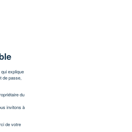
ble
qui explique
ot de passe,
opriétaire du
ous invitons à
ci de votre