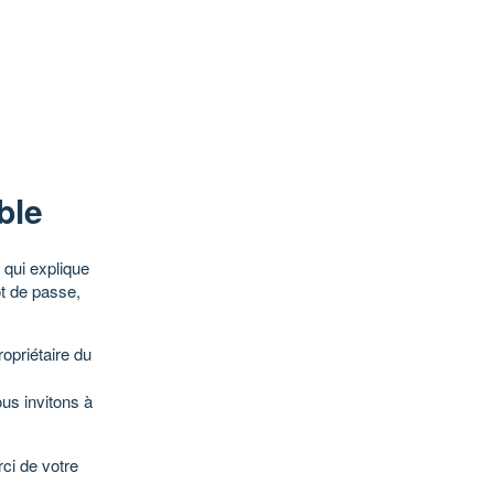
ble
qui explique
ot de passe,
opriétaire du
ous invitons à
ci de votre