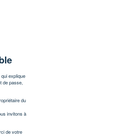
ble
qui explique
ot de passe,
opriétaire du
ous invitons à
ci de votre