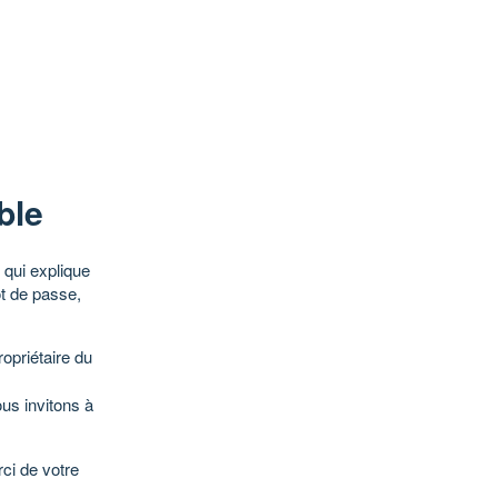
ble
qui explique
ot de passe,
opriétaire du
ous invitons à
ci de votre