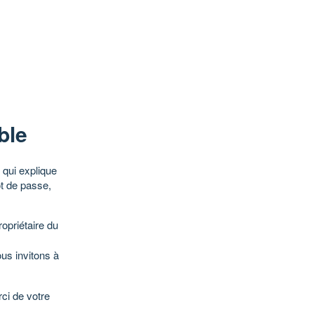
ble
qui explique
ot de passe,
opriétaire du
ous invitons à
ci de votre