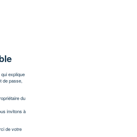
ble
qui explique
ot de passe,
opriétaire du
ous invitons à
ci de votre