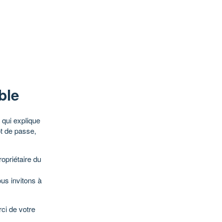
ble
qui explique
ot de passe,
opriétaire du
ous invitons à
ci de votre