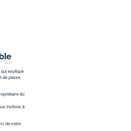
ble
qui explique
ot de passe,
opriétaire du
ous invitons à
ci de votre