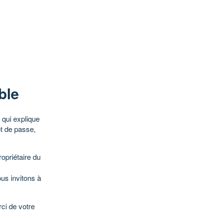
ble
qui explique
ot de passe,
opriétaire du
ous invitons à
ci de votre