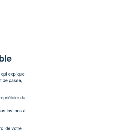
ble
qui explique
ot de passe,
opriétaire du
ous invitons à
ci de votre