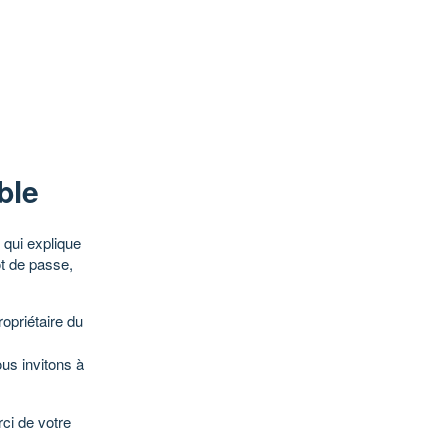
ble
qui explique
ot de passe,
opriétaire du
ous invitons à
ci de votre