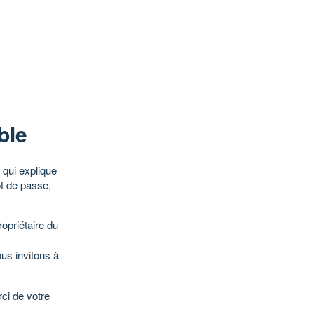
ble
qui explique
ot de passe,
opriétaire du
ous invitons à
ci de votre