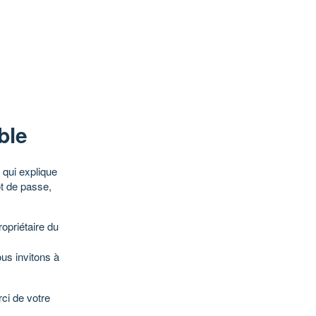
ble
qui explique
ot de passe,
opriétaire du
ous invitons à
ci de votre