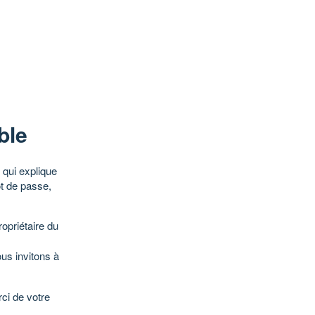
ble
qui explique
ot de passe,
opriétaire du
ous invitons à
ci de votre