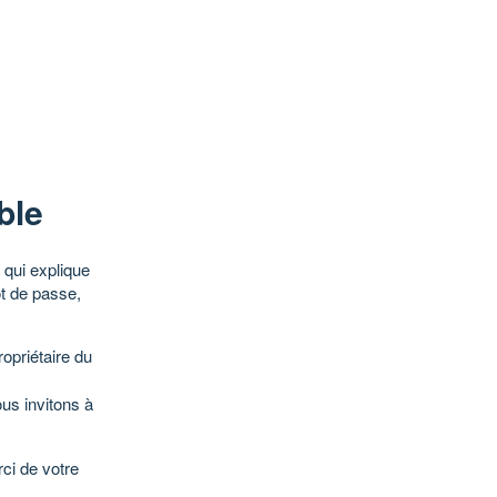
ble
qui explique
ot de passe,
opriétaire du
ous invitons à
ci de votre