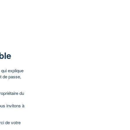
ble
qui explique
ot de passe,
opriétaire du
ous invitons à
ci de votre