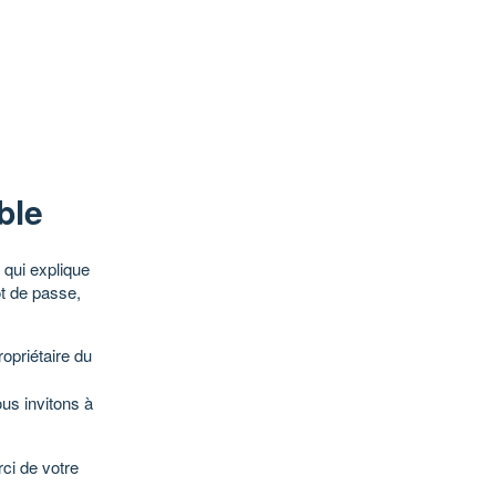
ble
qui explique
ot de passe,
opriétaire du
ous invitons à
ci de votre