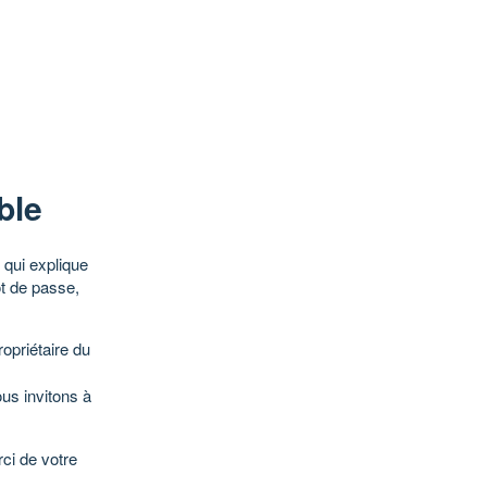
ble
qui explique
ot de passe,
opriétaire du
ous invitons à
ci de votre