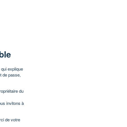
ble
qui explique
ot de passe,
opriétaire du
ous invitons à
ci de votre