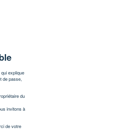
ble
qui explique
ot de passe,
opriétaire du
ous invitons à
ci de votre