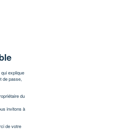
ble
qui explique
ot de passe,
opriétaire du
ous invitons à
ci de votre