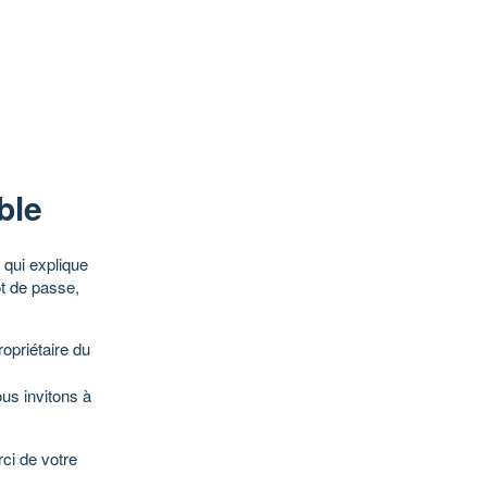
ble
qui explique
ot de passe,
opriétaire du
ous invitons à
ci de votre