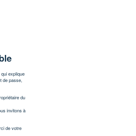
ble
qui explique
ot de passe,
opriétaire du
ous invitons à
ci de votre